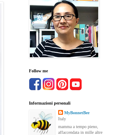
Follow me
Informazioni personali
MyBonnetBee
Italy
mamma a tempo pieno,
affaccendata in mille altre