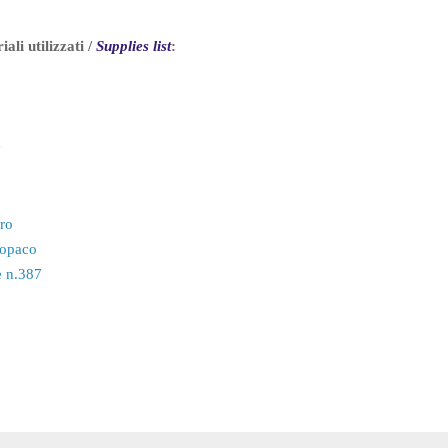
ali utilizzati /
Supplies list
:
e
ro
opaco
 n.387