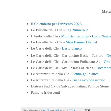
Materi
Il Calendario per l'Avvento 2025
Le Fustelle della Cle -
Tag Numero 2
I Timbri della Cle -
Mini Banner Strip - Buon Natal
Le Fustelle della Cle -
Mini Banner Die Set
Le Carte della Cle -
Basic bianco
Le Carte della Cle - Cartoncino Basic - Texture -
Ne
Le Carte della Cle - Cartoncino Foilizzato A4 -
Oro 
Le Carte della Cle - My 12 tales of 2023 -
Dicembre
Le Attrezzature della Cle -
Penna gel bianca
Le Attrezzature della Cle -
Biadesivo Spessorato
Distress Pad Oxide Salvaged Patina; Pumice Stone
Paillette iridescenti
Pubblicato da
MyBonnetBee
alle
09:21